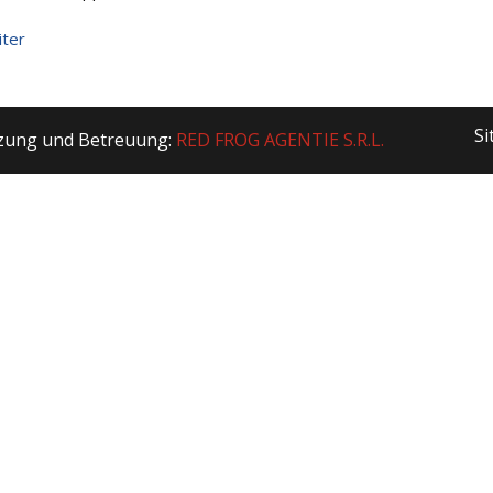
iter
S
zung und Betreuung:
RED FROG AGENTIE S.R.L.