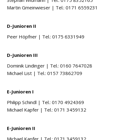
Stephan Widmann
|
Tel.: 0175 8352165
Martin Gmeinwieser
|
Tel.: 0171 6559231
D-Junioren II
Peer Höpfner
|
Tel.: 0175 6331949
D-Junioren III
Dominik Lindinger
|
Tel.: 0160 7647028
Michael List
|
Tel.: 0157 73862709
E-Junioren I
Philipp Schindl
|
Tel.: 0170 4924369
Michael Kapfer
|
Tel.: 0171 3459132
E-Junioren II
Michael Kapfer
|
Tel.: 0171 3459132