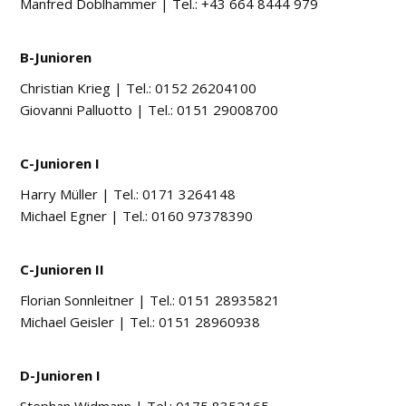
Manfred Doblhammer
|
Tel.: +43 664 8444 979
B-Junioren
Christian Krieg
|
Tel.: 0152 26204100
Giovanni Palluotto
|
Tel.: 0151 29008700
C-Junioren I
Harry Müller
|
Tel.: 0171 3264148
Michael Egner
|
Tel.: 0160 97378390
C-Junioren II
Florian Sonnleitner
|
Tel.: 0151 28935821
Michael Geisler
|
Tel.: 0151 28960938
D-Junioren I