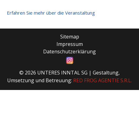
2.
Erfahren Sie mehr über die Veranstaltung
SG
UNTERES
INNTAL
Sitemap
HALLENCUP
Impressum
|
Datenschutzerklärung
Dreifachturnhalle
Pocking
© 2026 UNTERES INNTAL SG | Gestaltung,
Umsetzung und Betreuung:
RED FROG AGENTIE S.R.L.